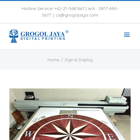
Hotline Service! +62-21-5681667 |
WA : 0817-690-
5677
|
cs@grogoljaya.com
Home
/
Sign & Display