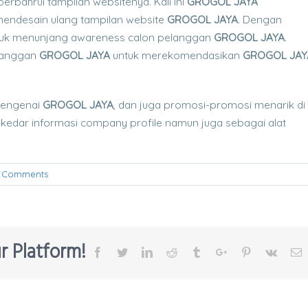
erbahrui tampilan websitenya. Kali ini
GROGOL JAYA
endesain ulang tampilan website
GROGOL JAYA
. Dengan
 untuk menunjang awareness calon pelanggan
GROGOL JAYA
.
elanggan
GROGOL JAYA
untuk merekomendasikan
GROGOL JAY
 mengenai
GROGOL JAYA
, dan juga promosi-promosi menarik di
sekedar informasi company profile namun juga sebagai alat
 Comments
r Platform!
Facebook
Twitter
Linkedin
Reddit
Tumblr
Google+
Pinterest
Vk
E