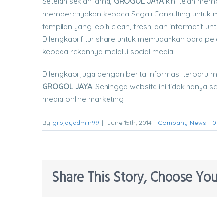
Setelah sekian lama,
GROGOL JAYA
kini telah memp
mempercayakan kepada Sagali Consulting untuk m
tampilan yang lebih clean, fresh, dan informatif
Dilengkapi fitur share untuk memudahkan para p
kepada rekannya melalui social media.
Dilengkapi juga dengan berita informasi terbaru
GROGOL JAYA
. Sehingga website ini tidak hanya 
media online marketing.
By
grojayadmin99
|
June 15th, 2014
|
Company News
|
0
Share This Story, Choose You