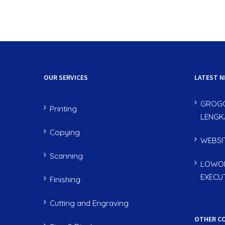
OUR SERVICES
LATEST 
GROGO
Printing
LENGK
Copying
WEBSI
Scanning
LOWON
EXECU
Finishing
Cutting and Engraving
OTHER C