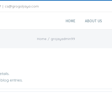
7
|
cs@grogoljaya.com
HOME
ABOUT US
Home
/
grojayadmin99
tails.
blog entries.