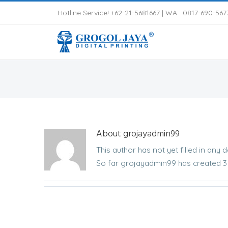
Hotline Service! +62-21-5681667 |
WA : 0817-690-567
About
grojayadmin99
This author has not yet filled in any de
So far grojayadmin99 has created 3 