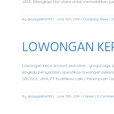
JAYA. Dilengkapi fitur share untuk memudahkan
By
grojayadmin99
|
June 15th, 2014
|
Company News
|
0
LOWONGAN KER
Lowongan kerja account executive - grogol jaya, pt
lengkap persyaratan, spesifikasi lowongan peker
GROGOL JAYA, PT. Kualifikasi: Laki / Perempuan Usia
By
grojayadmin99
|
June 13th, 2014
|
Career
|
0 Commen